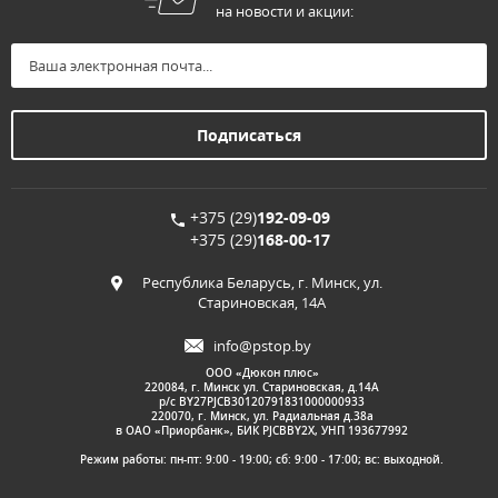
на новости и акции:
+375 (29)
192-09-09
+375 (29)
168-00-17
Республика Беларусь, г. Минск, ул.
Стариновская, 14А
info@pstop.by
ООО «Дюкон плюс»
220084, г. Минск ул. Стариновская, д.14А
р/с BY27PJCB30120791831000000933
220070, г. Минск, ул. Радиальная д.38а
в ОАО «Приорбанк», БИК PJCBBY2X, УНП 193677992
Режим работы: пн-пт: 9:00 - 19:00; сб: 9:00 - 17:00; вс: выходной.