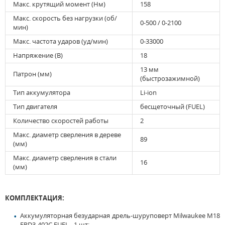
Макс. крутящий момент (Нм)
158
Макс. скорость без нагрузки (об/
0-500 / 0-2100
мин)
Макс. частота ударов (уд/мин)
0-33000
Напряжение (В)
18
13 мм
Патрон (мм)
(быстрозажимной)
Тип аккумулятора
Li-ion
Тип двигателя
бесщеточный (FUEL)
Количество скоростей работы
2
Макс. диаметр сверления в дереве
89
(мм)
Макс. диаметр сверления в стали
16
(мм)
КОМПЛЕКТАЦИЯ:
Аккумуляторная безударная дрель-шуруповерт Milwaukee M18
FPD3-402C FUEL - 1 шт;