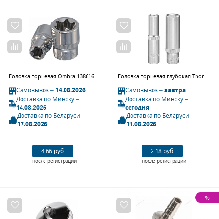
Головка торцевая Ombra 138616 (3/8";DR, внешний TORX®, Е16)
Головка торцевая глубокая Thorvik FS11411 (1/4") 11 мм
Самовывоз –
14.08.2026
Самовывоз –
завтра
Доставка по Минску –
Доставка по Минску –
14.08.2026
сегодня
Доставка по Беларуси –
Доставка по Беларуси –
17.08.2026
11.08.2026
4.66 руб.
2.18 руб.
после регистрации
после регистрации
%