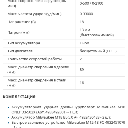
Макс. скорость без нагрузки (об/
0-500 / 0-2100
мин)
Макс. частота ударов (уд/мин)
0-33000
Напряжение (В)
18
13 мм
Патрон (мм)
(быстрозажимной)
Тип аккумулятора
Li-ion
Тип двигателя
бесщеточный (FUEL)
Количество скоростей работы
2
Макс. диаметр сверления в дереве
89
(мм)
Макс. диаметр сверления в стали
16
(мм)
КОМПЛЕКТАЦИЯ:
Аккумуляторная ударная дрель-шуруповерт Milwaukee M18
ONEPD3-502X (Арт. 4933492801) - 1 шт;
Аккумулятор Milwaukee M18 B5 5.0 Ач 4932430483 - 2 шт;
Быстрое зарядное устройство Milwaukee M12-18 FC 4932451079
- 1 шт;