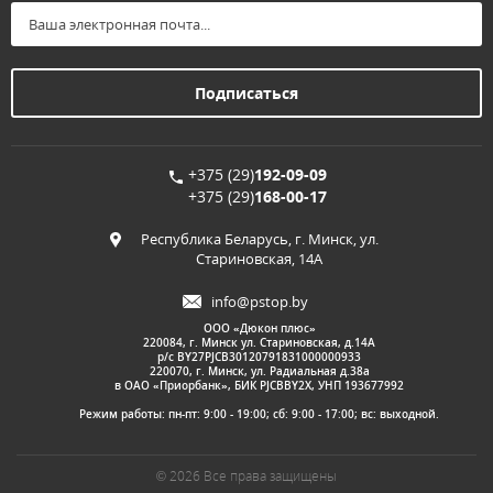
+375 (29)
192-09-09
+375 (29)
168-00-17
Республика Беларусь, г. Минск, ул.
Стариновская, 14А
info@pstop.by
ООО «Дюкон плюс»
220084, г. Минск ул. Стариновская, д.14А
р/с BY27PJCB30120791831000000933
220070, г. Минск, ул. Радиальная д.38а
в ОАО «Приорбанк», БИК PJCBBY2X, УНП 193677992
Режим работы: пн-пт: 9:00 - 19:00; сб: 9:00 - 17:00; вс: выходной.
© 2026 Все права защищены