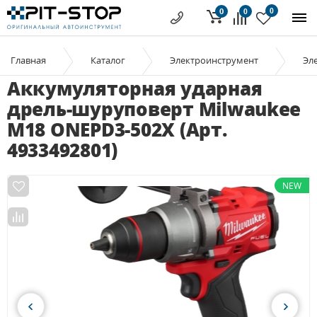
0
0
0
Главная
Каталог
Электроинструмент
Эл
Аккумуляторная ударная
дрель-шуруповерт Milwaukee
M18 ONEPD3-502X (Арт.
4933492801)
NEW