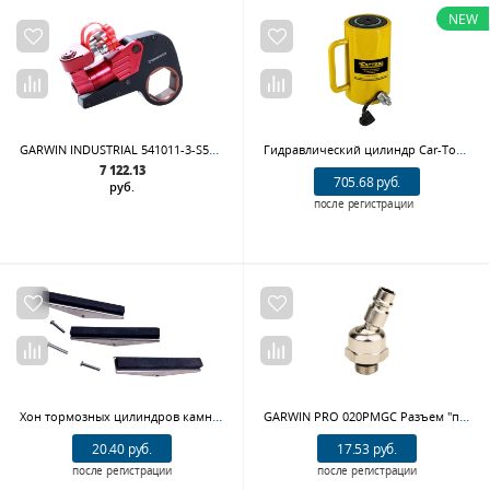
NEW
GARWIN INDUSTRIAL 541011-3-S55 Гайковёрт гидравлический кассетный; 55 мм; 345-3446 Нм
Гидравлический цилиндр Car-Tool CT-T30150, 30 т., ход штока 150 мм
7 122.13
705.68 руб.
руб.
после регистрации
Хон тормозных цилиндров камни 4" AE&T TA-F1026 (100мм, 3 шт)
GARWIN PRO 020PMGC Разъем "папа" - наружная резьба G1/8 c уплотнителем; карданного типа
20.40 руб.
17.53 руб.
после регистрации
после регистрации