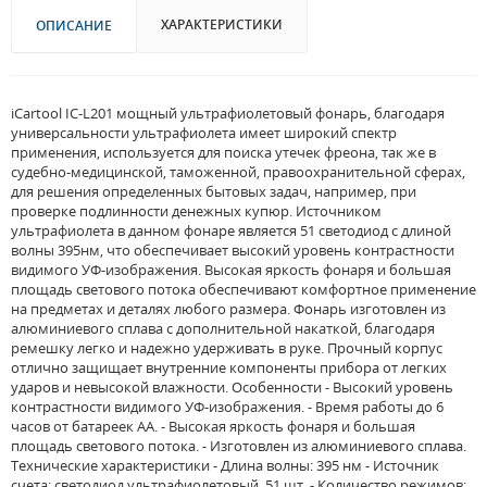
ХАРАКТЕРИСТИКИ
ОПИСАНИЕ
iCartool IC-L201 мощный ультрафиолетовый фонарь, благодаря
универсальности ультрафиолета имеет широкий спектр
применения, используется для поиска утечек фреона, так же в
судебно-медицинской, таможенной, правоохранительной сферах,
для решения определенных бытовых задач, например, при
проверке подлинности денежных купюр. Источником
ультрафиолета в данном фонаре является 51 светодиод с длиной
волны 395нм, что обеспечивает высокий уровень контрастности
видимого УФ-изображения. Высокая яркость фонаря и большая
площадь светового потока обеспечивают комфортное применение
на предметах и деталях любого размера. Фонарь изготовлен из
алюминиевого сплава с дополнительной накаткой, благодаря
ремешку легко и надежно удерживать в руке. Прочный корпус
отлично защищает внутренние компоненты прибора от легких
ударов и невысокой влажности. Особенности - Высокий уровень
контрастности видимого УФ-изображения. - Время работы до 6
часов от батареек АА. - Высокая яркость фонаря и большая
площадь светового потока. - Изготовлен из алюминиевого сплава.
Технические характеристики - Длина волны: 395 нм - Источник
счета: светодиод ультрафиолетовый, 51 шт. - Количество режимов: