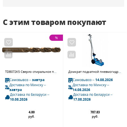
С этим товаром покупают
%
TDB072K5 Сверло спиральное по металлу HSS Co в ПВХ упаковке, d7.2 мм
Домкрат подкатной пневмогидравлический Trommelberg ij-22-t
Самовывоз –
завтра
Самовывоз –
14.08.2026
Доставка по Минску –
Доставка по Минску –
завтра
14.08.2026
Доставка по Беларуси –
Доставка по Беларуси –
10.08.2026
17.08.2026
4.80
787.83
руб.
руб.