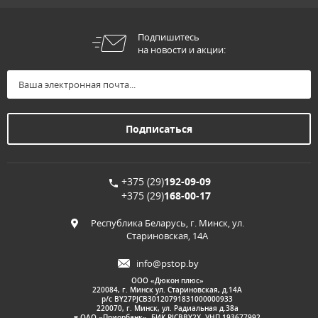
Подпишитесь
на новости и акции:
+375 (29)
192-09-09
+375 (29)
168-00-17
Республика Беларусь, г. Минск, ул.
Стариновская, 14А
info@pstop.by
ООО «Дюкон плюс»
220084, г. Минск ул. Стариновская, д.14А
р/с BY27PJCB30120791831000000933
220070, г. Минск, ул. Радиальная д.38а
в ОАО «Приорбанк», БИК PJCBBY2X, УНП 193677992