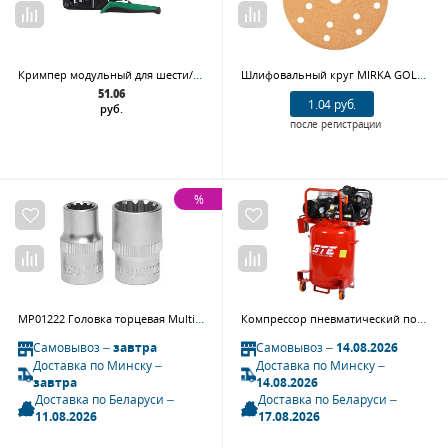
Кримпер модульный для шести/восьми жильных разъемов UNISON 67F1-08US
Шлифовальный круг MIRKA GOLD 2361109910, 150 мм, Р100
51.06
1.04 руб.
руб.
после регистрации
%
MP01222 Головка торцевая MultiProf 1/2"DR, 22 мм
Компрессор пневматический поршневой ременной вертикальный GTE-MR4B150400A (380 В, 3.0 кВт, 8 атм., 400 л/мин, ресивер-150 л)
Самовывоз –
завтра
Самовывоз –
14.08.2026
Доставка по Минску –
Доставка по Минску –
завтра
14.08.2026
Доставка по Беларуси –
Доставка по Беларуси –
11.08.2026
17.08.2026