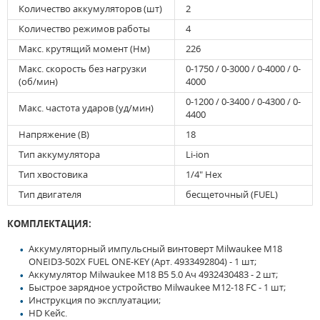
Количество аккумуляторов (шт)
2
Количество режимов работы
4
Макс. крутящий момент (Нм)
226
Макс. скорость без нагрузки
0-1750 / 0-3000 / 0-4000 / 0-
(об/мин)
4000
0-1200 / 0-3400 / 0-4300 / 0-
Макс. частота ударов (уд/мин)
4400
Напряжение (В)
18
Тип аккумулятора
Li-ion
Тип хвостовика
1/4" Hex
Тип двигателя
бесщеточный (FUEL)
КОМПЛЕКТАЦИЯ:
Аккумуляторный импульсный винтоверт Milwaukee M18
ONEID3-502X FUEL ONE-KEY (Арт. 4933492804) - 1 шт;
Аккумулятор Milwaukee M18 B5 5.0 Ач 4932430483 - 2 шт;
Быстрое зарядное устройство Milwaukee M12-18 FC - 1 шт;
Инструкция по эксплуатации;
HD Кейс.