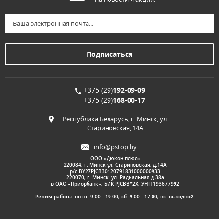
+375 (29)
192-09-09
+375 (29)
168-00-17
Республика Беларусь, г. Минск, ул.
Стариновская, 14А
info@pstop.by
ООО «Дюкон плюс»
220084, г. Минск ул. Стариновская, д.14А
р/с BY27PJCB30120791831000000933
220070, г. Минск, ул. Радиальная д.38а
в ОАО «Приорбанк», БИК PJCBBY2X, УНП 193677992
Режим работы: пн-пт: 9:00 - 19:00; сб: 9:00 - 17:00; вс: выходной.