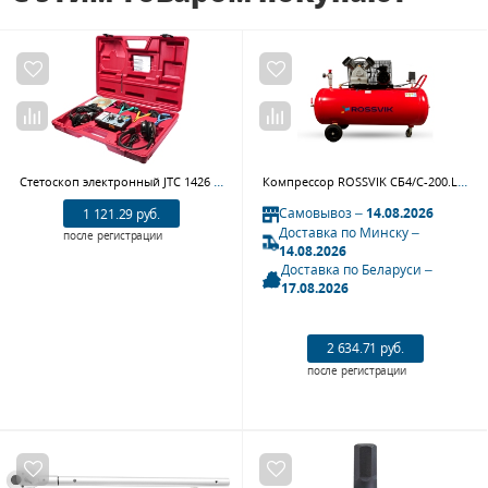
Стетоскоп электронный JTC 1426 (наушники, тестер, зажимы, блок управления, магнитный датчик)
Компрессор ROSSVIK СБ4/С-200.LB30 (420 л/мин, 10 бар, ресивер 200 л, 380 В/2,2 кВт, RAL3001)
Самовывоз –
14.08.2026
1 121.29 руб.
Доставка по Минску –
после регистрации
14.08.2026
Доставка по Беларуси –
17.08.2026
2 634.71 руб.
после регистрации