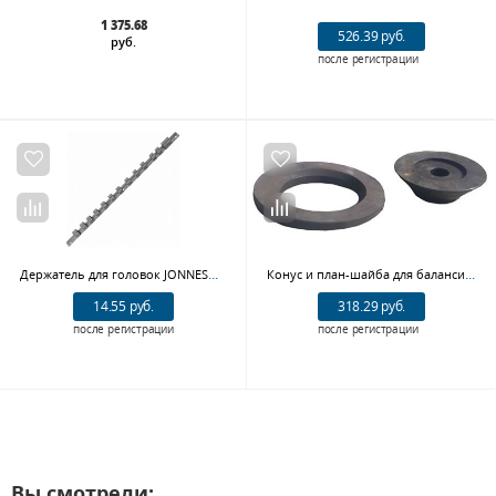
1 375.68
526.39 руб.
руб.
после регистрации
Держатель для головок JONNESWAY MSH1214 (1/2"DR под 14 предметов)
Конус и план-шайба для балансировки колес с центральным отверстием до 150мм ELC+F
14.55 руб.
318.29 руб.
после регистрации
после регистрации
Вы смотрели: