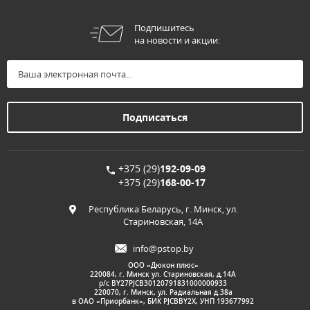
Подпишитесь
на новости и акции:
+375 (29)
192-09-09
+375 (29)
168-00-17
Республика Беларусь, г. Минск, ул.
Стариновская, 14А
info@pstop.by
ООО «Дюкон плюс»
220084, г. Минск ул. Стариновская, д.14А
р/с BY27PJCB30120791831000000933
220070, г. Минск, ул. Радиальная д.38а
в ОАО «Приорбанк», БИК PJCBBY2X, УНП 193677992