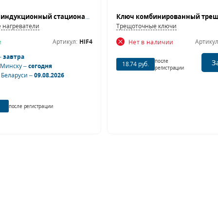
Нагреватель индукционный стационарный NORDBERG HIF4 (1500 Вт)
 нагреватели
Трещоточные ключи
Артикул:
HIF4
Артикул
и
Нет в наличии
–
завтра
после
З
18.74 руб.
 Минску –
сегодня
регистрации
 Беларуси –
09.08.2026
после регистрации