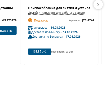
Ключ комбинированный трещоточный 12мм CR-V WP273129 WORKPRO
Приспособление для снятия и установки сухарей клапанов комплект JTC 1244
Другой инструмент для работы с двигателем
:
WP273129
Артикул:
JTC-1244
Под заказ
Самовывоз –
14.08.2026
аказать
Доставка по Минску –
14.08.2026
Доставка по Беларуси –
17.08.2026
133.35 руб.
после регистрации