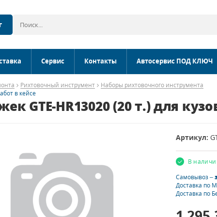
г
ставка
Сервис
Контакты
Автосервис ПОД КЛЮЧ
монта
Рихтовочный инструмент
Наборы рихтовочного инструмента
абот в кейсе
к GTE-HR13020 (20 т.) для кузо
Артикул:
G
В наличи
Самовывоз –
Доставка по 
Доставка по Б
1 295