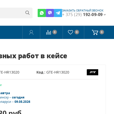
ЗАКАЗАТЬ ОБРАТНЫЙ ЗВОНОК
+ 375 (29)
192-09-09
0
0
0
вных работ в кейсе
TE-HR13020
Код :
GTE-HR13020
и
завтра
Минску –
сегодня
еларуси –
09.08.2026
.30
руб.