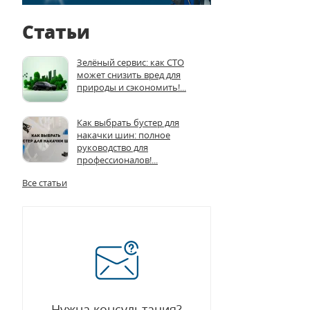
Статьи
Зелёный сервис: как СТО
может снизить вред для
природы и сэкономить!...
Как выбрать бустер для
накачки шин: полное
руководство для
профессионалов!...
Все статьи
Нужна консультация?