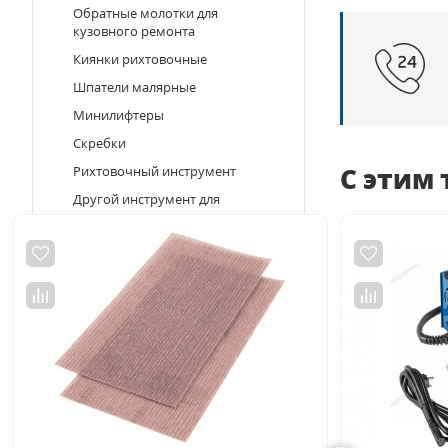
Обратные молотки для
кузовного ремонта
Киянки рихтовочные
Шпатели малярные
Минилифтеры
Скребки
С этим
Рихтовочный инструмент
Другой инструмент для
кузовного ремонта
Аксессуары и
доп.оборудование для стапелей
Компрессорное оборудование
Автохимия и автокосметика
Полировальный и