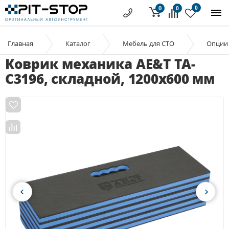
0
0
0
Главная
Каталог
Мебель для СТО
Опции 
Коврик механика AE&T TA-
C3196, складной, 1200х600 мм