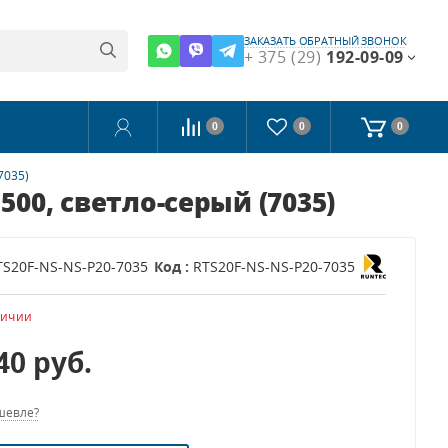
ЗАКАЗАТЬ ОБРАТНЫЙ ЗВОНОК
+ 375 (29)
192-09-09
0
0
0
7035)
500, светло-серый (7035)
TS20F-NS-NS-P20-7035
Код :
RTS20F-NS-NS-P20-7035
личии
.40
руб.
шевле?