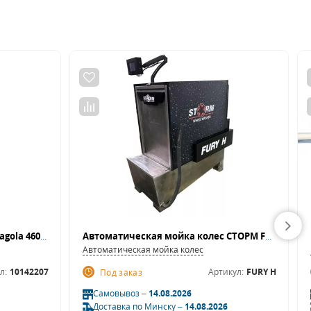
Краскопульт для базы и лака Sagola 4600 Xtreme
Автоматическая мойка колес СТОРМ FURY H
Автоматическая мойка колес
л:
10142207
Артикул:
FURY H
Под заказ
Самовывоз –
14.08.2026
Доставка по Минску –
14.08.2026