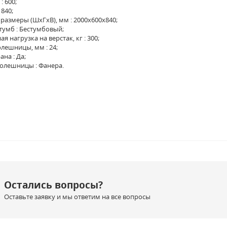
: 600;
 840;
размеры (ШхГхВ), мм : 2000x600х840;
тумб : Бестумбовый;
 нагрузка на верстак, кг : 300;
лешницы, мм : 24;
на : Да;
олешницы : Фанера.
Остались вопросы?
Оставьте заявку и мы ответим на все вопросы