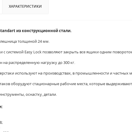
ХАРАКТЕРИСТИКИ
Standart из конструкционной стали.
олешница толщиной 24 мм.
и с системой Easy Lock позволяют закрыть все ящики одним поворото
н на распределенную нагрузку до 300 кг.
ерстаки используют на производствах, в промышленности и частных м
аков оборудуют стационарные рабочие места, которые выдерживают 
инструменты, оснастку, детали.
и:
8;
;