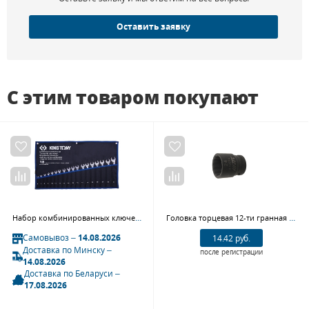
Оставить заявку
С этим товаром покупают
Набор комбинированных ключей KING TONY 12D18MRN, 6-24 мм, чехол из теторона, 18 предметов
Головка торцевая 12-ти гранная ударная JTC 443924 (1/2", 24 мм, L=38 мм)
Самовывоз –
14.08.2026
14.42 руб.
Доставка по Минску –
после регистрации
14.08.2026
Доставка по Беларуси –
17.08.2026