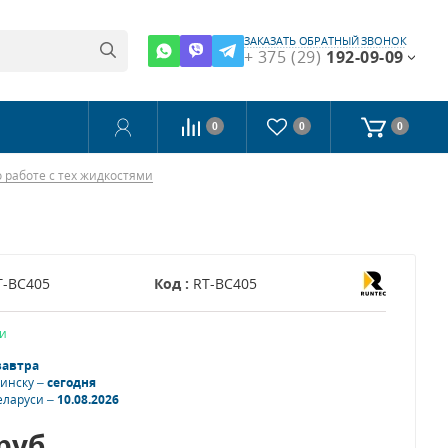
ЗАКАЗАТЬ ОБРАТНЫЙ ЗВОНОК
+ 375 (29)
192-09-09
0
0
0
 работе с тех жидкостями
T-BC405
Код :
RT-BC405
и
завтра
Минску –
сегодня
еларуси –
10.08.2026
руб.