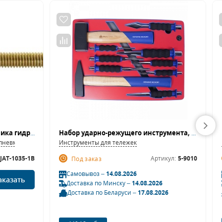
Шток резьбовой М4 заклепочника гидропневматического JAT-1035 Jonnesway JAT-1035-1B
Набор ударно-режущего инструмента, ложемент, 10 предметов МАСТАК 5-9010
я пневмоинструмента
Инструменты для тележек
JAT-1035-1B
Артикул:
5-9010
Под заказ
Самовывоз –
14.08.2026
аказать
Доставка по Минску –
14.08.2026
Доставка по Беларуси –
17.08.2026