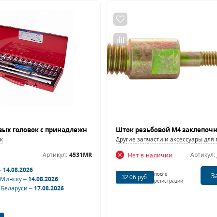
Набор торцевых головок с принадлежностями 1/2", шестигранные, 10-32 мм, 23 предмета KING TONY 4531MR
к
Другие запчасти и аксессуары дл
Артикул:
4531MR
Артикул:
Нет в наличии
–
14.08.2026
после
З
32.06 руб.
 Минску –
14.08.2026
регистрации
 Беларуси –
17.08.2026