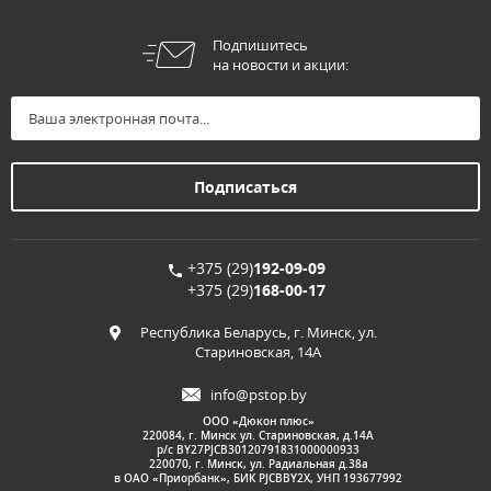
Подпишитесь
на новости и акции:
+375 (29)
192-09-09
+375 (29)
168-00-17
Республика Беларусь, г. Минск, ул.
Стариновская, 14А
info@pstop.by
ООО «Дюкон плюс»
220084, г. Минск ул. Стариновская, д.14А
р/с BY27PJCB30120791831000000933
220070, г. Минск, ул. Радиальная д.38а
в ОАО «Приорбанк», БИК PJCBBY2X, УНП 193677992