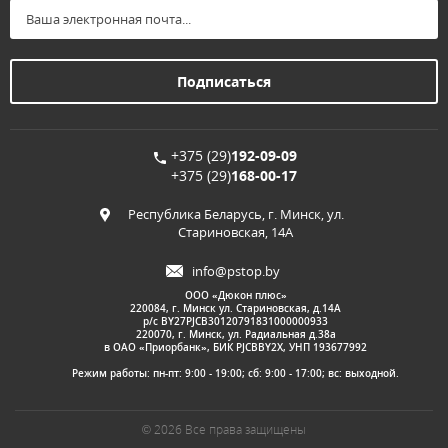
+375 (29)
192-09-09
+375 (29)
168-00-17
Республика Беларусь, г. Минск, ул.
Стариновская, 14А
info@pstop.by
ООО «Дюкон плюс»
220084, г. Минск ул. Стариновская, д.14А
р/с BY27PJCB30120791831000000933
220070, г. Минск, ул. Радиальная д.38а
в ОАО «Приорбанк», БИК PJCBBY2X, УНП 193677992
Режим работы: пн-пт: 9:00 - 19:00; сб: 9:00 - 17:00; вс: выходной.
© 2026 Все права защищены