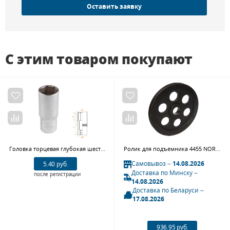
Оставить заявку
С этим товаром покупают
Головка торцевая глубокая шестигранная 1/2" 24 мм AFFIX AF00140024
Ролик для подъемника 4455 NORDBERG TT5.5F4-300-15
Самовывоз –
14.08.2026
5.40 руб.
Доставка по Минску –
после регистрации
14.08.2026
Доставка по Беларуси –
17.08.2026
936.95 руб.