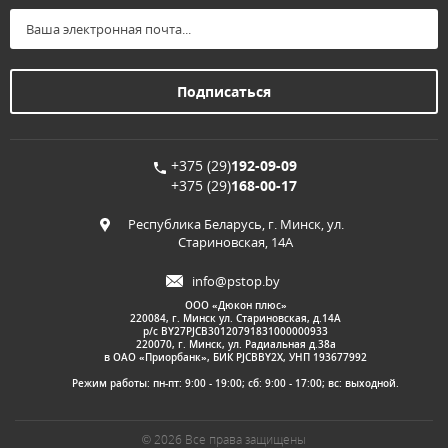
+375 (29)
192-09-09
+375 (29)
168-00-17
Республика Беларусь, г. Минск, ул.
Стариновская, 14А
info@pstop.by
ООО «Дюкон плюс»
220084, г. Минск ул. Стариновская, д.14А
р/с BY27PJCB30120791831000000933
220070, г. Минск, ул. Радиальная д.38а
в ОАО «Приорбанк», БИК PJCBBY2X, УНП 193677992
Режим работы: пн-пт: 9:00 - 19:00; сб: 9:00 - 17:00; вс: выходной.
© 2026 Все права защищены