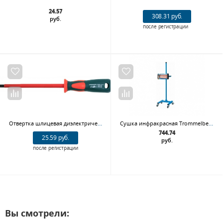
24.57
308.31 руб.
руб.
после регистрации
Отвертка шлицевая диэлектрическая JONNESWAY DV13S6150 SL 6,5х150 мм
Сушка инфракрасная Trommelberg IR1 Economy
744.74
25.59 руб.
руб.
после регистрации
Вы смотрели: