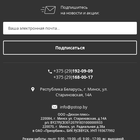
Подпишитесь
на новости и акции:
+375 (29)
192-09-09
+375 (29)
168-00-17
Республика Беларусь, г. Минск, ул.
Стариновская, 14А
info@pstop.by
ООО «Дюкон плюс»
220084, г. Минск ул. Стариновская, д.14А
р/с BY27PJCB30120791831000000933
220070, г. Минск, ул. Радиальная д.38а
в ОАО «Приорбанк», БИК PJCBBY2X, УНП 193677992
Режим работы: пн-пт: 9:00 - 19:00; сб: 9:00 - 17:00; вс: выходной.