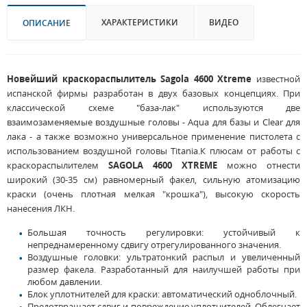
ХАРАКТЕРИСТИКИ
ВИДЕО
ОПИСАНИЕ
Новейший краскораспылитель Sagola 4600 Xtreme
известной
испанской фирмы разработан в двух базовых концепциях. При
классической схеме "база-лак" используются две
взаимозаменяемые воздушные головы - Aqua для базы и Clear для
лака - а также возможно универсальное применение пистолета с
использованием воздушной головы Titania.К плюсам от работы с
краскораспылителем
SAGOLA 4600 XTREME
можно отнести
широкий (30-35 см) равномерный факел, сильную атомизацию
краски (очень плотная мелкая "крошка"), высокую скорость
нанесения ЛКН.
Большая точность регулировки: устойчивый к
непреднамеренному сдвигу отрегулированного значения.
Воздушные головки: ультратонкий распыл и увеличенный
размер факела. Разработанный для наилучшей работы при
любом давлении.
Блок уплотнителей для краски: автоматический одноблочный.
Предотвращает сдвиг и повреждение уплотнителей. Облегчает