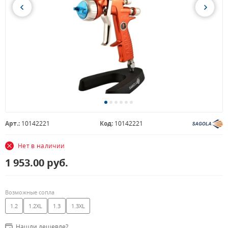
Арт.:
10142221
Код:
10142221
Нет в наличии
1 953.00
руб.
Возможные сопла
1.2
1.2XL
1.3
1.3XL
Нашли дешевле?