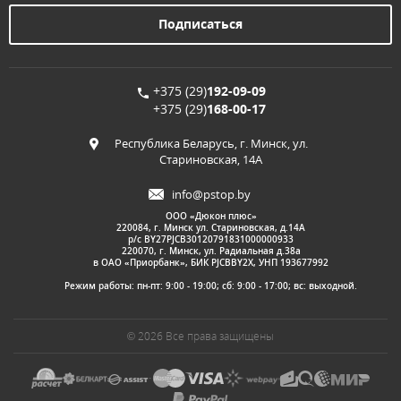
+375 (29)
192-09-09
+375 (29)
168-00-17
Республика Беларусь, г. Минск, ул.
Стариновская, 14А
info@pstop.by
ООО «Дюкон плюс»
220084, г. Минск ул. Стариновская, д.14А
р/с BY27PJCB30120791831000000933
220070, г. Минск, ул. Радиальная д.38а
в ОАО «Приорбанк», БИК PJCBBY2X, УНП 193677992
Режим работы: пн-пт: 9:00 - 19:00; сб: 9:00 - 17:00; вс: выходной.
© 2026 Все права защищены