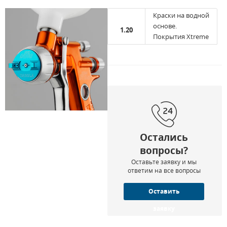
Краски на водной
основе.
1.20
Покрытия Xtreme
Краски на водной
основе. Низкая
1.20XL
вязкость
Специальные
краски на водной
1.30
основе
Остались
вопросы?
Краски на водной
основе. Высокая
Оставьте заявку и мы
1.30XL
скорость
ответим на все вопросы
Оставить
заявку