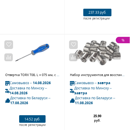
237.33 руб.
после регистрации
%
Отвертка TORX Т08, L = 075 мм, с отверстием KING TONY 14270803
Набор инструментов для восстановления резьбы JTC 4785-1 (вставки резьбовые М12х1,25, L=16,3 мм, 20 шт.)
Самовывоз –
14.08.2026
Самовывоз –
завтра
Доставка по Минску –
Доставка по Минску –
14.08.2026
завтра
Доставка по Беларуси –
Доставка по Беларуси –
17.08.2026
11.08.2026
25.90
14.52 руб.
руб.
после регистрации