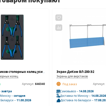
 товаром покупают
Набор съемников стопорных колец усиленных GARWIN INDUSTRIAL 646340 (180 мм, 4 пр. в ложементе EVA)
Экран ДиКом ВЛ-200-Э2
порных колец
Экраны для верстаков
Артикул:
646340
Артикул:
и
Под заказ
–
завтра
Самовывоз –
14.08.2026
 Минску –
сегодня
Доставка по Минску –
14.08.2026
 Беларуси –
11.08.2026
Доставка по Беларуси –
17.08.20