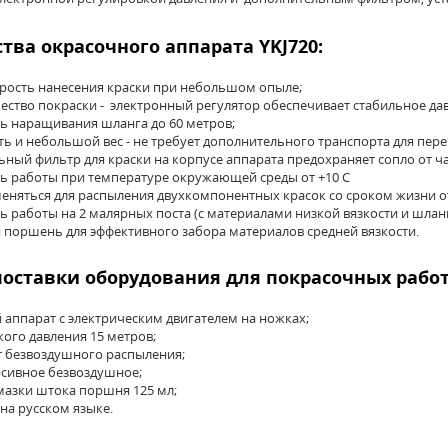
ва окрасочного аппарата YKJ720:
рость нанесения краски при небольшом опыле;
ество покраски - электронный регулятор обеспечивает стабильное да
ь наращивания шланга до 60 метров;
ь и небольшой вес - не требует дополнительного транспорта для пере
ный фильтр для краски на корпусе аппарата предохраняет сопло от ча
ь работы при температуре окружающей среды от +10 С
няться для распыления двухкомпонентных красок со сроком жизни от
 работы на 2 малярных поста (с материалами низкой вязкости и шланг
поршень для эффективного забора материалов средней вязкости.
оставки оборудования для покрасочных работ
аппарат с электрическим двигателем на ножках;
ого давления 15 метров;
т безвоздушного распыления;
рсивное безвоздушное;
мазки штока поршня 125 мл;
на русском языке.