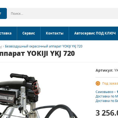
г
ставка
Сервис
Контакты
Автосервис ПОД КЛЮЧ
ы
Безвоздушный окрасочный аппарат YOKIJI YKJ 720
арат YOKIJI YKJ 720
Артикул:
Y
Под зака
Самовывоз –
Доставка по 
Доставка по Б
3 256