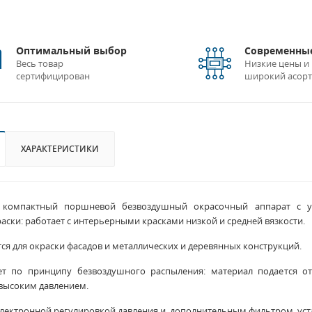
Оптимальный выбор
Современные
Весь товар
Низкие цены и
сертифицирован
широкий асор
ХАРАКТЕРИСТИКИ
компактный поршневой безвоздушный окрасочный аппарат с уд
аски: работает с интерьерными красками низкой и средней вязкости.
ся для окраски фасадов и металлических и деревянных конструкций.
ет по принципу безвоздушного распыления: материал подается от
высоким давлением.
электронной регулировкой давления и дополнительным фильтром, уст