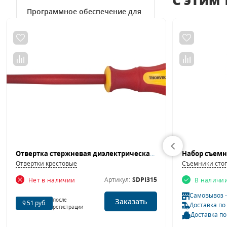
С этим
Программное обеспечение для
СТО
Оборудование для работы с
деталями автомобиля
Отвертка стержневая диэлектрическая крестовая SDPI315 VDE 1000V, PH3x150 мм
Отвертки крестовые
Съемники сто
Артикул:
SDPI315
Нет в наличии
В наличи
Самовывоз 
после
Заказать
9.51 руб.
Доставка по
регистрации
Доставка по