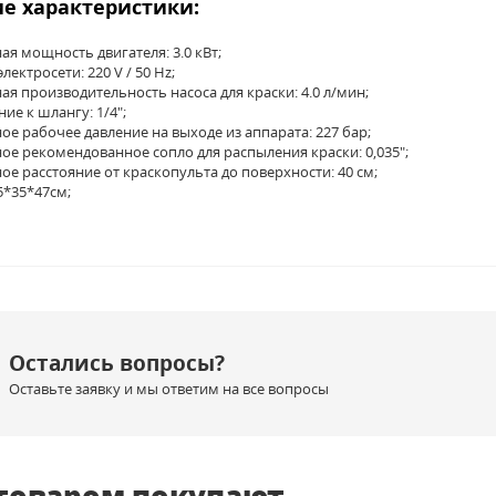
е характеристики:
я мощность двигателя: 3.0 кВт;
ектросети: 220 V / 50 Hz;
я производительность насоса для краски: 4.0 л/мин;
ие к шлангу: 1/4";
е рабочее давление на выходе из аппарата: 227 бар;
е рекомендованное сопло для распыления краски: 0,035";
е расстояние от краскопульта до поверхности: 40 см;
5*35*47см;
Остались вопросы?
Оставьте заявку и мы ответим на все вопросы