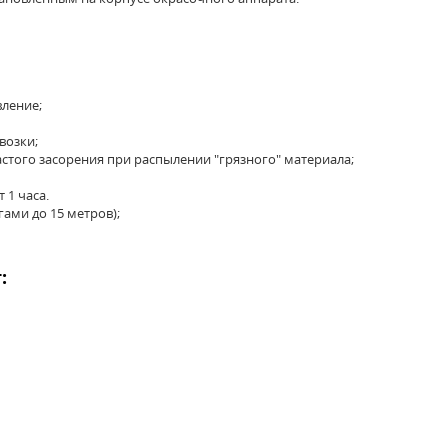
вление;
возки;
стого засорения при распылении "грязного" материала;
 1 часа.
ами до 15 метров);
: