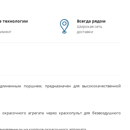
 технологии
Всегда рядом
Широкая сеть
тимент
доставки
линенным поршнем; предназначен для высококачественной
 окрасочного агрегата через краскопульт для безвоздушного
ановленным на корпусе окрасочного аппарата.