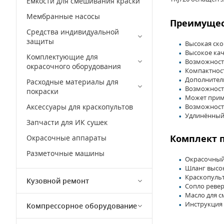
Емкости для смешивания краски
Мембранные насосы
Преимущест
Средства индивидуальной
защиты
Высокая ско
Высокое кач
Комплектующие для
Возможност
окрасочного оборудования
Компактност
Дополнитель
Расходные материалы для
Возможност
покраски
Может приме
Аксессуары для краскопультов
Возможность
Удлинённый 
Запчасти для ИК сушек
Комплект п
Окрасочные аппараты
Разметочные машины
Окрасочный 
Шланг высок
Краскопуль
Кузовной ремонт
Сопло реве
Масло для с
Инструкция 
Компрессорное оборудование