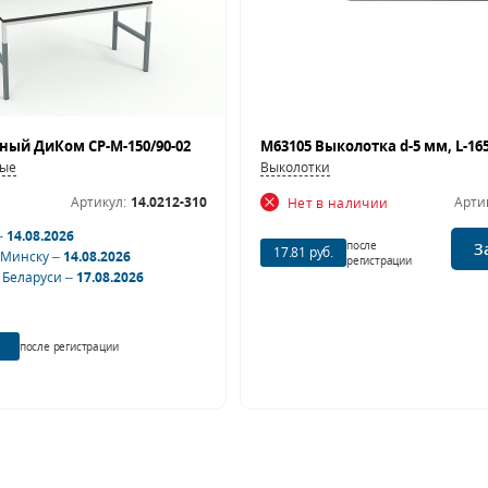
ный ДиКом СР-М-150/90-02
M63105 Выколотка d-5 мм, L-16
ные
Выколотки
Артикул:
14.0212-310
Арти
Нет в наличии
–
14.08.2026
после
З
17.81 руб.
 Минску –
14.08.2026
регистрации
 Беларуси –
17.08.2026
после регистрации