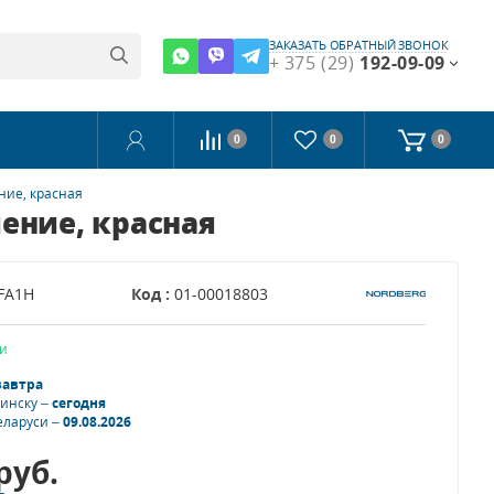
ЗАКАЗАТЬ ОБРАТНЫЙ ЗВОНОК
+ 375 (29)
192-09-09
0
0
0
ние, красная
ение, красная
FA1H
Код :
01-00018803
и
завтра
Минску –
сегодня
еларуси –
09.08.2026
руб.