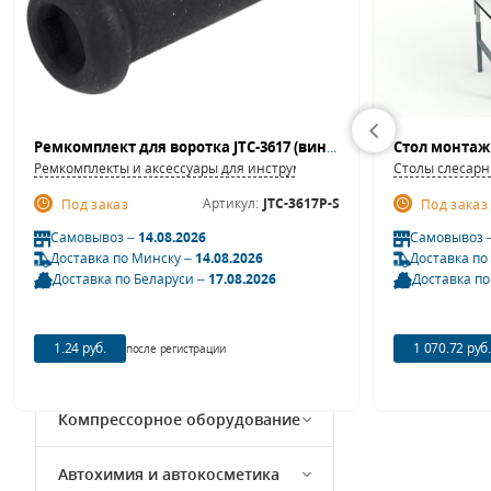
Гаражное оборудование
Пескоструйное оборудование
Ремкомплект для воротка JTC-3617 (винт) JTC
Стол монтаж
Оборудование для заправки
Ремкомплекты и аксессуары для инструмента
Столы слесар
кондиционеров
Артикул:
JTC-3617P-S
Под заказ
Под заказ
Оборудование для
Самовывоз –
14.08.2026
Самовывоз 
технических жидкостей
Доставка по Минску –
14.08.2026
Доставка по
Доставка по Беларуси –
17.08.2026
Доставка по
Окрасочное оборудование
1.24 руб.
1 070.72 руб.
после регистрации
Кузовной ремонт
Компрессорное оборудование
Автохимия и автокосметика