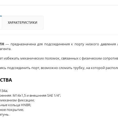
ХАРАКТЕРИСТИКИ
1H
— предназначена для подсоединения к порту низкого давления 
агента.
ет избежать механических поломок, связанных с физическим сопрот
таясь подсоединить порт, возможно сломать трубку, на которой распол
СТВА
134a;
ренняя: M14x1,5 и внешнняя SAE 1/4";
механизм фиксации;
ьные кольца HNBR;
ное покрытие;
атунь.