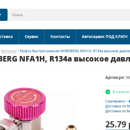
г
ставка
Сервис
Контакты
Автосервис ПОД КЛЮЧ
Фитинги
Муфта быстросъемная NORDBERG NFA1H, R134a высокое давле
RG NFA1H, R134a высокое давл
Артикул:
N
В наличи
Самовывоз –
Доставка по 
Доставка по Б
25.79