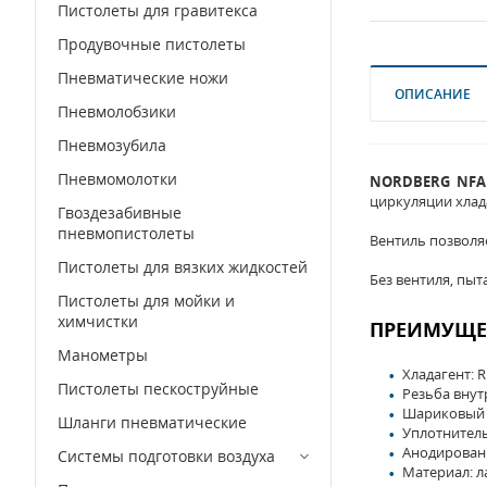
Пистолеты для гравитекса
Продувочные пистолеты
Пневматические ножи
ОПИСАНИЕ
Пневмолобзики
Пневмозубила
Пневмомолотки
NORDBERG NFA
циркуляции хлад
Гвоздезабивные
пневмопистолеты
Вентиль позволя
Пистолеты для вязких жидкостей
Без вентиля, пы
Пистолеты для мойки и
химчистки
ПРЕИМУЩЕ
Манометры
Хладагент: R
Пистолеты пескоструйные
Резьба внут
Шариковый 
Шланги пневматические
Уплотнител
Анодирован
Системы подготовки воздуха
Материал: л