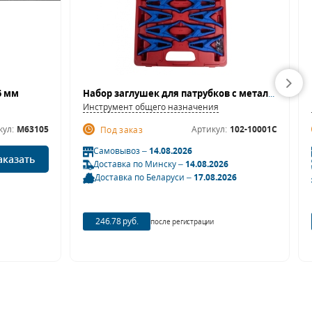
5 мм
Набор заглушек для патрубков с металлическими наконечниками, кейс, 8 предметов МАСТАК 102-10001C
Инструмент общего назначения
кул:
M63105
Артикул:
102-10001C
Под заказ
Самовывоз –
14.08.2026
аказать
Доставка по Минску –
14.08.2026
Доставка по Беларуси –
17.08.2026
246.78 руб.
после регистрации