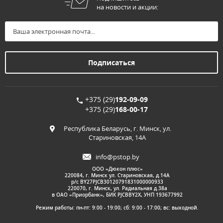
на новости и акции:
+375 (29)
192-09-09
+375 (29)
168-00-17
Республика Беларусь, г. Минск, ул.
Стариновская, 14А
info@pstop.by
ООО «Дюкон плюс»
220084, г. Минск ул. Стариновская, д.14А
р/с BY27PJCB30120791831000000933
220070, г. Минск, ул. Радиальная д.38а
в ОАО «Приорбанк», БИК PJCBBY2X, УНП 193677992
Режим работы: пн-пт: 9:00 - 19:00; сб: 9:00 - 17:00; вс: выходной.