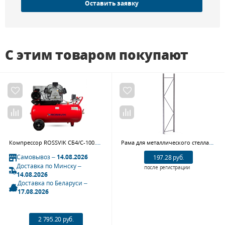
Оставить заявку
С этим товаром покупают
Компрессор ROSSVIK СБ4/С-100.LB40 (580 л/мин, 10 бар, ресивер 100 л, 380В/3 кВт, RAL3001)
Рама для металлического стеллажа SGR-Zn 3000x1000
Самовывоз –
14.08.2026
197.28 руб.
Доставка по Минску –
после регистрации
14.08.2026
Доставка по Беларуси –
17.08.2026
2 795.20 руб.