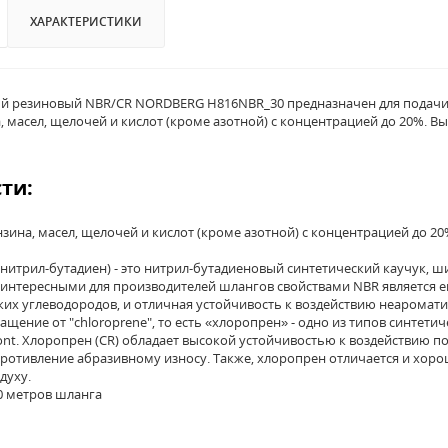
ХАРАКТЕРИСТИКИ
 резиновый NBR/CR NORDBERG H816NBR_30 предназначен для подачи п
, масел, щелочей и кислот (кроме азотной) с концентрацией до 20%. Вы
ти:
нзина, масел, щелочей и кислот (кроме азотной) с концентрацией до 20%
нитрил-бутадиен) - это нитрил-бутадиеновый синтетический каучук, ш
нтересными для производителей шлангов свойствами NBR является ег
их углеводородов, и отличная устойчивость к воздействию неаромати
кращение от "chloroprene", то есть «хлоропрен» - одно из типов синте
t. Хлоропрен (CR) обладает высокой устойчивостью к воздействию по
ротивление абразивному износу. Также, хлоропрен отличается и хо
духу.
0 метров шланга