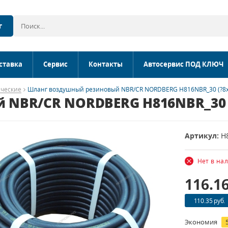
г
ставка
Сервис
Контакты
Автосервис ПОД КЛЮЧ
ческие
Шланг воздушный резиновый NBR/CR NORDBERG H816NBR_30 (?8х16
NBR/CR NORDBERG H816NBR_30 (?8
Артикул:
H
Нет в на
116.1
110.35 руб.
Экономия