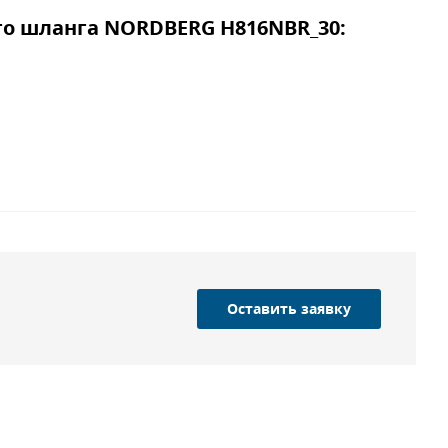
го шланга NORDBERG H816NBR_30:
Оставить заявку