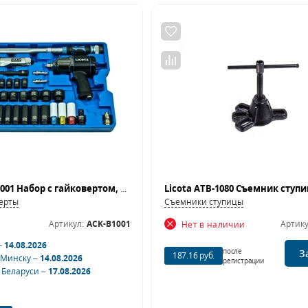
Licota ACK-B1001 Набор с гайковертом, пневмотрещоткой, ударными головками и динамометрическим ключом
Licota ATB-1080 Съемник ступ
ерты
Съемники ступицы
Артикул:
ACK-B1001
Артику
Нет в наличии
–
14.08.2026
после
З
187.16 руб.
 Минску –
14.08.2026
регистрации
 Беларуси –
17.08.2026