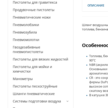
Пистолеты для гравитекса
ОПИСАНИЕ
Продувочные пистолеты
Пневматические ножи
Пневмолобзики
Шланг воздушный
топлива, бензина
Пневмозубила
Пневмомолотки
Особеннос
Гвоздезабивные
пневмопистолеты
Топлива, бе
Пистолеты для вязких жидкостей
90°C
NBR (акрило
Пистолеты для мойки и
Основными и
химчистки
ароматическ
CR - это со
Манометры
фирмы DuPon
Пистолеты пескоструйные
высокое соп
сжатому воз
Шланги пневматические
В катушке 3
Системы подготовки воздуха