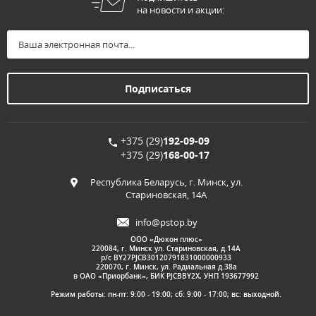
на новости и акции:
+375 (29)
192-09-09
+375 (29)
168-00-17
Республика Беларусь, г. Минск, ул.
Стариновская, 14А
info@pstop.by
ООО «Дюкон плюс»
220084, г. Минск ул. Стариновская, д.14А
р/с BY27PJCB30120791831000000933
220070, г. Минск, ул. Радиальная д.38а
в ОАО «Приорбанк», БИК PJCBBY2X, УНП 193677992
Режим работы: пн-пт: 9:00 - 19:00; сб: 9:00 - 17:00; вс: выходной.