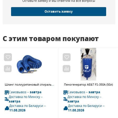
Оставьте заявку и мы ответим на все вопросы
Упаковка №6
4525 x 690 x 310
Вес, кг
Оставить заявку
Упаковка №1
75
Упаковка №2
43
Упаковка №3
15
С этим товаром покупают
Упаковка №4
55
Упаковка №5
890.5
Упаковка №6
890.5
Шланг полиуретановый спиральный Garage 8910730 (6.5/10 мм, 15 м)
Пеногенератор AE&T FS-350A (50л)
Самовывоз –
завтра
Самовывоз –
завтра
Доставка по Минску –
Доставка по Минску –
завтра
завтра
Доставка по Беларуси –
Доставка по Беларуси –
11.08.2026
11.08.2026