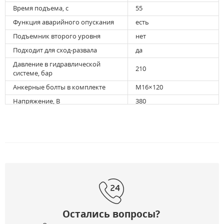
Время подъема, с
55
Функция аварийного опускания
есть
Подъемник второго уровня
нет
Подходит для сход-развала
да
Давление в гидравлической
210
системе, бар
Анкерные болты в комплекте
M16×120
Напряжение, В
380
Потребляемая мощность, кВт
2,2
Цвет
серый
Размеры упаковки (Д*Ш*В), мм
Упаковка №1
940 x 575 x 330
Упаковка №2
1220 x 630 x 140
Упаковка №3
920 x 220 x 60
Упаковка №4
510 x 390 x 1040
Остались вопросы?
Упаковка №5
4525 x 690 x 310