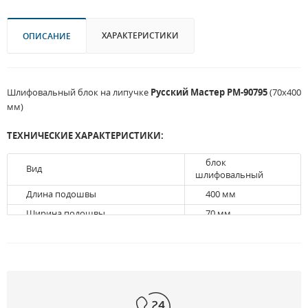
ХАРАКТЕРИСТИКИ
ОПИСАНИЕ
Шлифовальный блок на липучке
Русский Мастер РМ-90795
(70х400
мм)
ТЕХНИЧЕСКИЕ ХАРАКТЕРИСТИКИ:
блок
Вид
шлифовальный
Длина подошвы
400 мм
Ширина подошвы
70 мм
Крепление шлифлиста
липучка
Возможность подключения к
нет
пылесосу