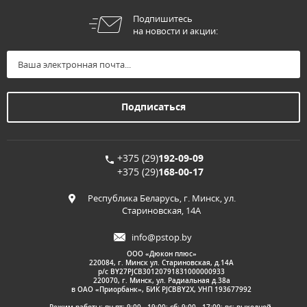
Подпишитесь
на новости и акции:
+375 (29)
192-09-09
+375 (29)
168-00-17
Республика Беларусь, г. Минск, ул.
Стариновская, 14А
info@pstop.by
ООО «Дюкон плюс»
220084, г. Минск ул. Стариновская, д.14А
р/с BY27PJCB30120791831000000933
220070, г. Минск, ул. Радиальная д.38а
в ОАО «Приорбанк», БИК PJCBBY2X, УНП 193677992
Режим работы: пн-пт: 9:00 - 19:00; сб: 9:00 - 17:00; вс: выходной.