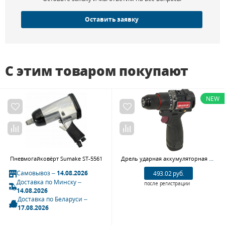
Оставить заявку
С этим товаром покупают
NEW
Дрель ударная аккумуляторная Thorvik BDI16136, 13 мм, 16В, 60 Нм
Пневмогайковёрт Sumake ST-5561
Самовывоз –
14.08.2026
493.02 руб.
Доставка по Минску –
после регистрации
14.08.2026
Доставка по Беларуси –
17.08.2026