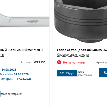
Ключ радиусный шарнирный WP7150, 35-50 мм
ючи
Специальные головки
Артикул:
WP7150
Артикул
Нет в наличии
–
14.08.2026
после
З
641.93 руб.
 Минску –
14.08.2026
регистрации
 Беларуси –
17.08.2026
после регистрации