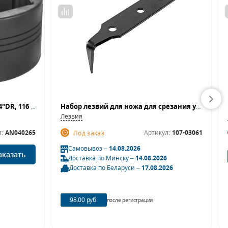
Головка торцевая AN040265, 3/4"DR, 116 мм, для гайки ступицы DAEWOO
Набор лезвий для ножа для срезания уплотнителя стекол, 6 шт МАСТАК 107-03061
Лезвия
:
AN040265
Артикул:
107-03061
Под заказ
Самовывоз –
14.08.2026
аказать
Доставка по Минску –
14.08.2026
Доставка по Беларуси –
17.08.2026
98.00 руб.
после регистрации