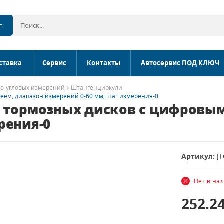
г
ставка
Сервис
Контакты
Автосервис ПОД КЛЮЧ
о-угловых измерений
Штангенциркули
еем, диапазон измерений 0-60 мм, шаг измерения-0
я тормозных дисков с цифровы
рения-0
Артикул:
J
Нет в на
252.2