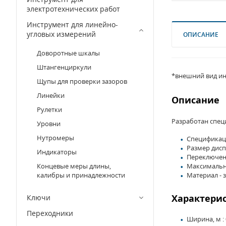
электротехнических работ
Инструмент для линейно-
угловых измерений
ОПИСАНИЕ
Доворотные шкалы
Штангенциркули
*внешний вид ин
Щупы для проверки зазоров
Линейки
Описание
Рулетки
Разработан спец
Уровни
Нутромеры
Спецификация
Размер диспл
Индикаторы
Переключен
Концевые меры длины,
Максимальна
калибры и принадлежности
Материал - 
Характери
Ключи
Переходники
Ширина, м : 