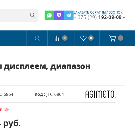
ЗАКАЗАТЬ ОБРАТНЫЙ ЗВОНОК
+ 375 (29)
192-09-09
0
0
0
м дисплеем, диапазон
TC-6864
Код :
JTC-6864
личии
4
руб.