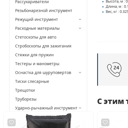
Высота, м : 0
Рассухариватели
Длина, м : 0.
Резьбонарезной инструмент
Вес, кг : 0.32
Режущий инструмент
Расходные материалы
Стетоскопы для авто
Стробоскопы для зажигания
Стяжки для пружин
Тестеры и манометры
Оснастка для шуруповертов
Тиски слесарные
Трещотки
С этим
Труборезы
Ударно-рычажный инструмент
Удлинители для трещоток и
головок