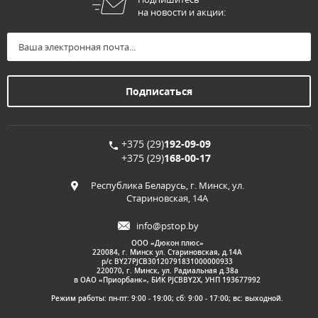
на новости и акции:
+375 (29)
192-09-09
+375 (29)
168-00-17
Республика Беларусь, г. Минск, ул.
Стариновская, 14А
info@pstop.by
ООО «Дюкон плюс»
220084, г. Минск ул. Стариновская, д.14А
р/с BY27PJCB30120791831000000933
220070, г. Минск, ул. Радиальная д.38а
в ОАО «Приорбанк», БИК PJCBBY2X, УНП 193677992
Режим работы: пн-пт: 9:00 - 19:00; сб: 9:00 - 17:00; вс: выходной.