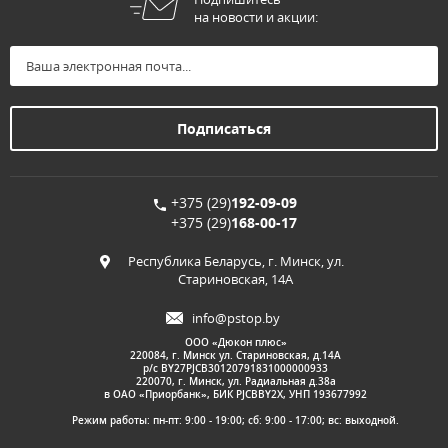
на новости и акции:
+375 (29)
192-09-09
+375 (29)
168-00-17
Республика Беларусь, г. Минск, ул.
Стариновская, 14А
info@pstop.by
ООО «Дюкон плюс»
220084, г. Минск ул. Стариновская, д.14А
р/с BY27PJCB30120791831000000933
220070, г. Минск, ул. Радиальная д.38а
в ОАО «Приорбанк», БИК PJCBBY2X, УНП 193677992
Режим работы: пн-пт: 9:00 - 19:00; сб: 9:00 - 17:00; вс: выходной.