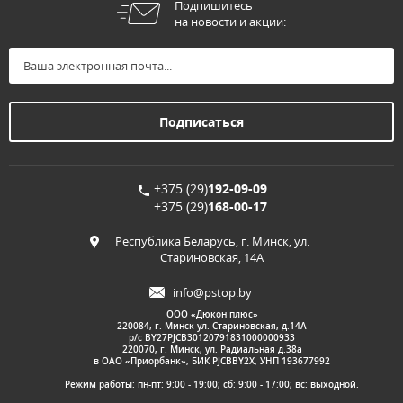
Подпишитесь
на новости и акции:
+375 (29)
192-09-09
+375 (29)
168-00-17
Республика Беларусь, г. Минск, ул.
Стариновская, 14А
info@pstop.by
ООО «Дюкон плюс»
220084, г. Минск ул. Стариновская, д.14А
р/с BY27PJCB30120791831000000933
220070, г. Минск, ул. Радиальная д.38а
в ОАО «Приорбанк», БИК PJCBBY2X, УНП 193677992
Режим работы: пн-пт: 9:00 - 19:00; сб: 9:00 - 17:00; вс: выходной.