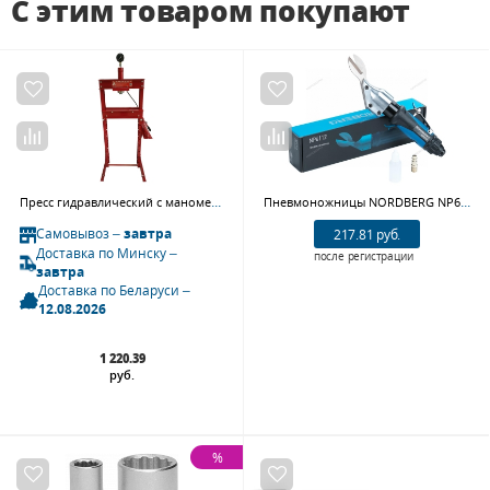
С этим товаром покупают
Пресс гидравлический с манометром Armada TLF61220 (20т)
Пневмоножницы NORDBERG NP6112, 2200 ход/мин, сталь до 1,5 мм
Самовывоз –
завтра
217.81 руб.
Доставка по Минску –
после регистрации
завтра
Доставка по Беларуси –
12.08.2026
1 220.39
руб.
%