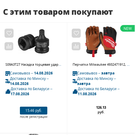
С этим товаром покупают
NEW
S09A3T27 Насадка торцевая ударная 3/8"DR TORX®, T27, 38 мм
Перчатки Milwaukee 4932471912, Hybrid Leather с кожаными вставками, размер M/8
Самовывоз –
14.08.2026
Самовывоз –
завтра
Доставка по Минску –
Доставка по Минску –
14.08.2026
завтра
Доставка по Беларуси –
Доставка по Беларуси –
17.08.2026
11.08.2026
126.13
15.46 руб.
руб.
после регистрации