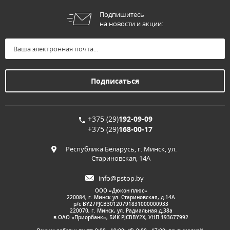
Подпишитесь
на новости и акции:
+375 (29)
192-09-09
+375 (29)
168-00-17
Республика Беларусь, г. Минск, ул.
Стариновская, 14А
info@pstop.by
ООО «Дюкон плюс»
220084, г. Минск ул. Стариновская, д.14А
р/с BY27PJCB30120791831000000933
220070, г. Минск, ул. Радиальная д.38а
в ОАО «Приорбанк», БИК PJCBBY2X, УНП 193677992