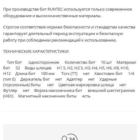
При производстве бит RUNTEC используется только современное
оборудование и высококачественные материалы.
Строгое соответствие нормам безопасности и стандартам качества
гарантирует длительный период эксплуатации и безопасную
работу при соблюдении рекомендаций к использованию.
ТЕХНИЧЕСКИЕ ХАРАКТЕРИСТИКИ:
Тип бит односторонние Количество бит 10 шт Материал
бит S2 Виды шлицев H1.5, H2, H2.5, H3, H4, H5, H6, H8, H10,
H12 Длина бит 100 мм Torx (TT) нет Хвостовик бит 1/4
(тип Е) Держатель бит нет Адаптер нет Ударные
(торсионные) биты нет Цветная маркировка шлица нет
Футляр нет Форма наконечника бит внешний шестигранник
(HEX) Магнитный наконечник биты есть