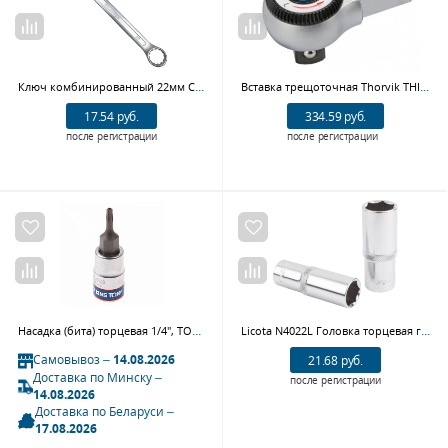
Ключ комбинированный 22мм CR-V WP273043 WORKPRO
Вставка трещоточная Thorvik THIR141834, 3/4"DR с посадочным размером 14х18 мм
17.54 руб.
334.59 руб.
после регистрации
после регистрации
Насадка (бита) торцевая 1/4", TORX, T8, L = 37 мм, с отверстием KING TONY 203708
Licota N4022L Головка торцевая глубокая 6гр. 1/2" 22 мм
Самовывоз –
14.08.2026
21.68 руб.
Доставка по Минску –
после регистрации
14.08.2026
Доставка по Беларуси –
17.08.2026