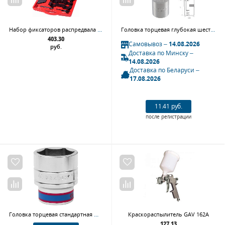
Набор фиксаторов распредвала / коленвала, BMW, кейс, 8 предметов МАСТАК 103-21201
Головка торцевая глубокая шестигранная 1/2" 20 мм TOLSEN TT16570
403.30
Самовывоз –
14.08.2026
руб.
Доставка по Минску –
14.08.2026
Доставка по Беларуси –
17.08.2026
11.41 руб.
после регистрации
Головка торцевая стандартная шестигранная 3/4", 40 мм KING TONY 633540M
Краскораспылитель GAV 162А
127.13