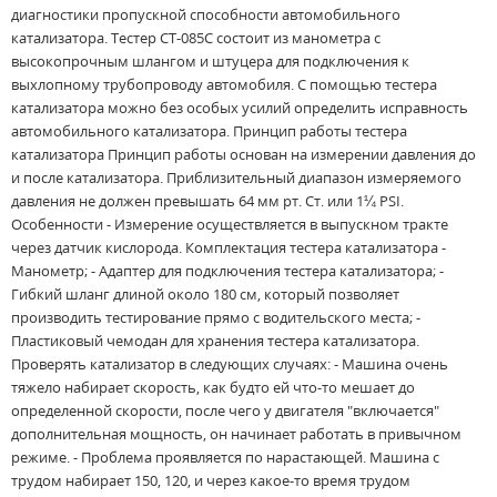
диагностики пропускной способности автомобильного
катализатора. Тестер CT-085C состоит из манометра с
высокопрочным шлангом и штуцера для подключения к
выхлопному трубопроводу автомобиля. С помощью тестера
катализатора можно без особых усилий определить исправность
автомобильного катализатора. Принцип работы тестера
катализатора Принцип работы основан на измерении давления до
и после катализатора. Приблизительный диапазон измеряемого
давления не должен превышать 64 мм рт. Ст. или 1¼ PSI.
Особенности - Измерение осуществляется в выпускном тракте
через датчик кислорода. Комплектация тестера катализатора -
Манометр; - Адаптер для подключения тестера катализатора; -
Гибкий шланг длиной около 180 см, который позволяет
производить тестирование прямо с водительского места; -
Пластиковый чемодан для хранения тестера катализатора.
Проверять катализатор в следующих случаях: - Машина очень
тяжело набирает скорость, как будто ей что-то мешает до
определенной скорости, после чего у двигателя "включается"
дополнительная мощность, он начинает работать в привычном
режиме. - Проблема проявляется по нарастающей. Машина с
трудом набирает 150, 120, и через какое-то время трудом