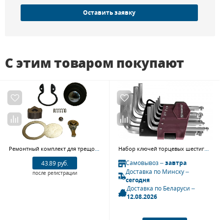
Оставить заявку
С этим товаром покупают
Ремонтный комплект для трещоток на JONNESWAY R3602RK (1/4" (R3602, R3702, R3802)
Набор ключей торцевых шестигранных коротких с шаром HKSB10S, H1.5-H10
Самовывоз –
завтра
43.89 руб.
Доставка по Минску –
после регистрации
сегодня
Доставка по Беларуси –
12.08.2026