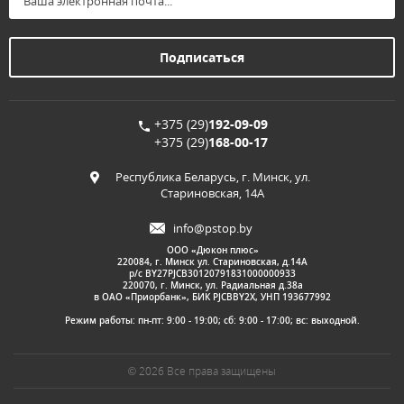
+375 (29)
192-09-09
+375 (29)
168-00-17
Республика Беларусь, г. Минск, ул.
Стариновская, 14А
info@pstop.by
ООО «Дюкон плюс»
220084, г. Минск ул. Стариновская, д.14А
р/с BY27PJCB30120791831000000933
220070, г. Минск, ул. Радиальная д.38а
в ОАО «Приорбанк», БИК PJCBBY2X, УНП 193677992
Режим работы: пн-пт: 9:00 - 19:00; сб: 9:00 - 17:00; вс: выходной.
© 2026 Все права защищены