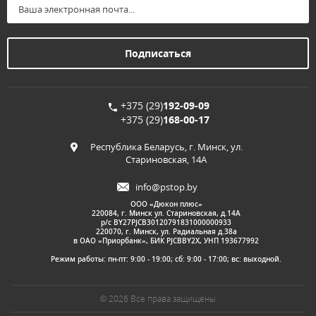
+375 (29)
192-09-09
+375 (29)
168-00-17
Республика Беларусь, г. Минск, ул.
Стариновская, 14А
info@pstop.by
ООО «Дюкон плюс»
220084, г. Минск ул. Стариновская, д.14А
р/с BY27PJCB30120791831000000933
220070, г. Минск, ул. Радиальная д.38а
в ОАО «Приорбанк», БИК PJCBBY2X, УНП 193677992
Режим работы: пн-пт: 9:00 - 19:00; сб: 9:00 - 17:00; вс: выходной.
© 2026 Все права защищены