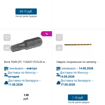
69.15 руб.
после регистрации
%
Бита TORX JTC 1132527 (Т27х25 мм, 1/4")
Сверло спиральное по металлу GARWIN INDUSTRIAL 101315-2 (2 мм, DIN 340, HSS-G, длинное, 10xD, 118°, HA, TiN, тип N)
Самовывоз –
завтра
Самовывоз –
14.08.2026
Доставка по Минску –
Доставка по Минску –
сегодня
14.08.2026
Доставка по Беларуси –
Доставка по Беларуси –
11.08.2026
17.08.2026
1.09
1.10 руб.
руб.
после регистрации