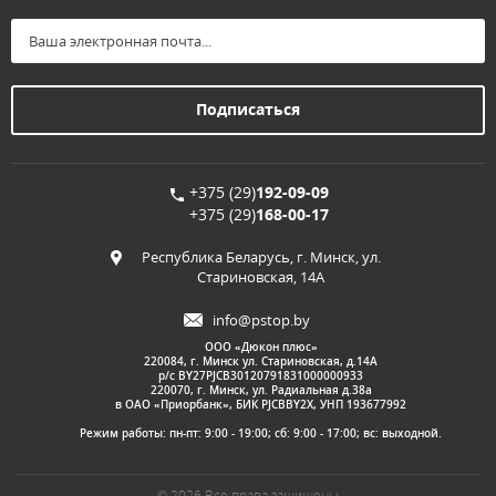
+375 (29)
192-09-09
+375 (29)
168-00-17
Республика Беларусь, г. Минск, ул.
Стариновская, 14А
info@pstop.by
ООО «Дюкон плюс»
220084, г. Минск ул. Стариновская, д.14А
р/с BY27PJCB30120791831000000933
220070, г. Минск, ул. Радиальная д.38а
в ОАО «Приорбанк», БИК PJCBBY2X, УНП 193677992
Режим работы: пн-пт: 9:00 - 19:00; сб: 9:00 - 17:00; вс: выходной.
© 2026 Все права защищены