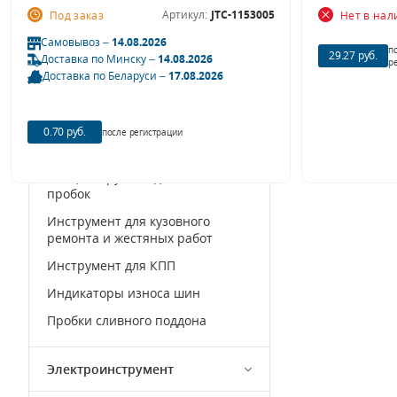
Артикул:
JTC-1153005
Под заказ
Нет в на
Инструмент для ходовой части
автомобиля
Самовывоз –
14.08.2026
п
29.27 руб.
Доставка по Минску –
14.08.2026
р
Специальные головки
Доставка по Беларуси –
17.08.2026
Специальные клещи
Специальные ключи
0.70 руб.
после регистрации
Специальные щипцы
Специнструмент для масляных
пробок
Инструмент для кузовного
ремонта и жестяных работ
Инструмент для КПП
Индикаторы износа шин
Пробки сливного поддона
Электроинструмент