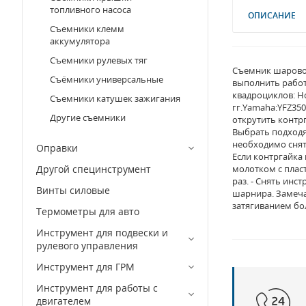
топливного насоса
ОПИСАНИЕ
Съемники клемм
аккумулятора
Съемники рулевых тяг
Съемник шаровог
Съёмники универсальные
выполнить работ
квадроциклов: Hon
Съемники катушек зажигания
гг.Yamaha:YFZ350
Другие съемники
открутить контрг
Выбрать подходя
необходимо снят
Оправки
Если контргайка 
Другой специнструмент
молотком с плас
раз. - Снять инс
Винты силовые
шарнира. Замеча
затягиванием бо
Термометры для авто
Инструмент для подвески и
рулевого управления
Инструмент для ГРМ
Инструмент для работы с
двигателем