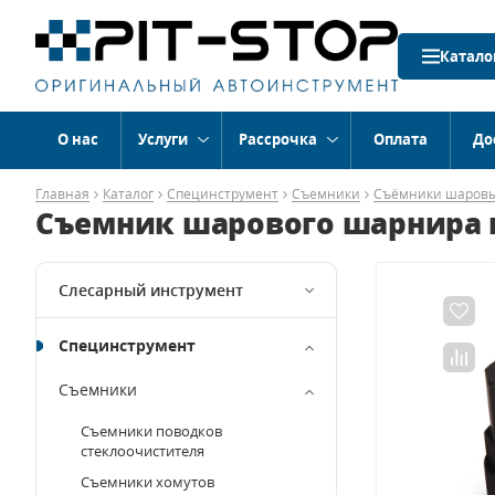
Катало
О нас
Услуги
Рассрочка
Оплата
До
Главная
Каталог
Специнструмент
Съемники
Съёмники шаровы
Съемник шарового шарнира к
Слесарный инструмент
Специнструмент
Съемники
Съемники поводков
стеклоочистителя
Съемники хомутов