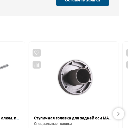
Ключ динамометрич.20-120Нм алюм. предел.NORGAU NTWA33-120
Ступичная головка для задней оси MAN TGA Car-Tool CT-A1329
Специальные головки