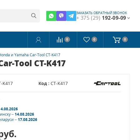
ЗАКАЗАТЬ ОБРАТНЫЙ ЗВОНОК
+ 375 (29)
192-09-09
0
0
0
nda и Yamaha Car-Tool CT-K417
r-Tool CT-K417
T-K417
Код :
CT-K417
з
14.08.2026
Минску –
14.08.2026
еларуси –
17.08.2026
руб.