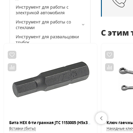
Инструмент для работы с
электрикой автомобиля
Инструмент для работы со
стеклами
С этим
Инструмент для развальцовки
трубок
Инструмент для ремонта
салона автомобилей
Инструмент для свечей
зажигания
Инструмент для системы
кондиционирования
Инструмент для системы
охлаждения
Инструмент для топливной
системы и кондиционеров
Бита HEX 6-ти гранная JTC 1153005 (H5х30 мм, 1/4" DR)
Инструмент для тормозной
Вставки (биты)
Накидные клю
системы и трансмиссии