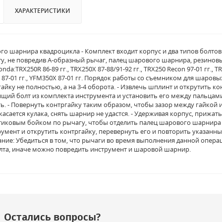
ХАРАКТЕРИСТИКИ
о шарнира квадроцикла - Комплект входит корпус и два типов болтов
у, не повредив А-образный рычаг, палец шарового шарнира, резинов
da:TRX250R 86-89 гг., TRX250X 87-88/91-92 гг., TRX250 Recon 97-01 гг., TR
 87-01 гг., YFM350X 87-01 гг. Порядок работы со съемником для шаро
айку не полностью, а на 3-4 оборота. - Извлечь шплинт и открутить 
щий болт из комплекта инструмента и установить его между пальца
ь. - Повернуть контргайку таким образом, чтобы зазор между гайкой 
касается кулака, снять шарнир не удастся. - Удерживая корпус, прижа
тиковым бойком по рычагу, чтобы отделить палец шарового шарнира о
трумент и открутить контргайку, перевернуть его и повторить указан
ние: Убедиться в том, что рычаги во время выполнения данной опера
лта, иначе можно повредить инструмент и шаровой шарнир.
Остались вопросы?