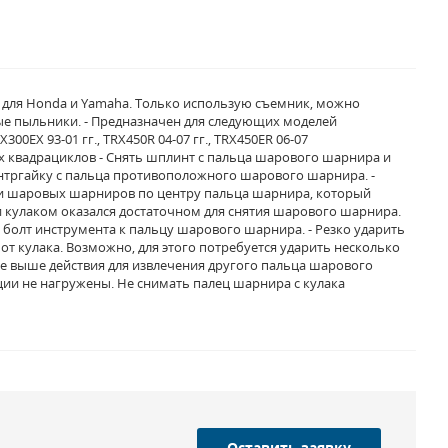
 для Honda и Yamaha. Только использую съемник, можно
ые пыльники. - Предназначен для следующих моделей
X300EX 93-01 гг., TRX450R 04-07 гг., TRX450ER 06-07
вых квадрациклов - Снять шплинт с пальца шарового шарнира и
контргайку с пальца противоположного шарового шарнира. -
ми шаровых шарниров по центру пальца шарнира, который
и кулаком оказался достаточном для снятия шарового шарнира.
ть болт инструмента к пальцу шарового шарнира. - Резко ударить
т кулака. Возможно, для этого потребуется ударить несколько
ные выше действия для извлечения другого пальца шарового
ции не нагружены. Не снимать палец шарнира с кулака
Оставить заявку