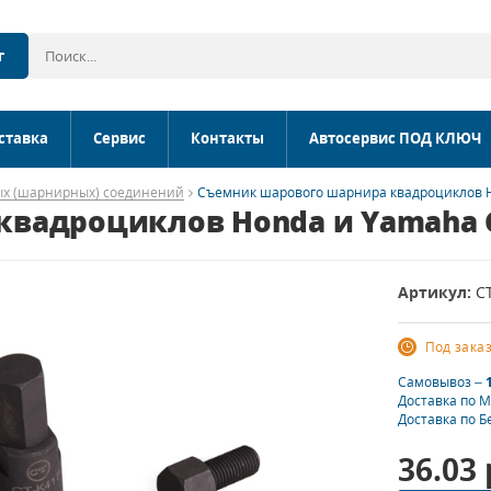
г
ставка
Сервис
Контакты
Автосервис ПОД КЛЮЧ
х (шарнирных) соединений
Съемник шарового шарнира квадроциклов Ho
вадроциклов Honda и Yamaha Ca
Артикул:
C
Под зака
Самовывоз –
Доставка по 
Доставка по Б
36.03