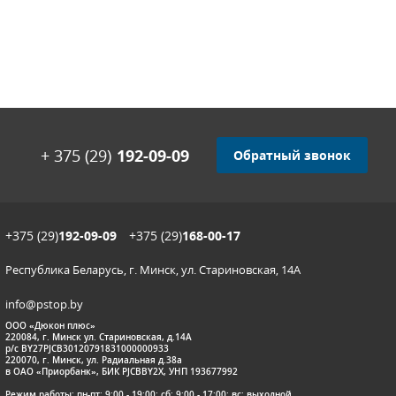
+ 375 (29)
192-09-09
Обратный звонок
+375 (29)
192-09-09
+375 (29)
168-00-17
Республика Беларусь, г. Минск, ул. Стариновская, 14А
info@pstop.by
ООО «Дюкон плюс»
220084, г. Минск ул. Стариновская, д.14А
р/с BY27PJCB30120791831000000933
220070, г. Минск, ул. Радиальная д.38а
в ОАО «Приорбанк», БИК PJCBBY2X, УНП 193677992
Режим работы: пн-пт: 9:00 - 19:00; сб: 9:00 - 17:00; вс: выходной.