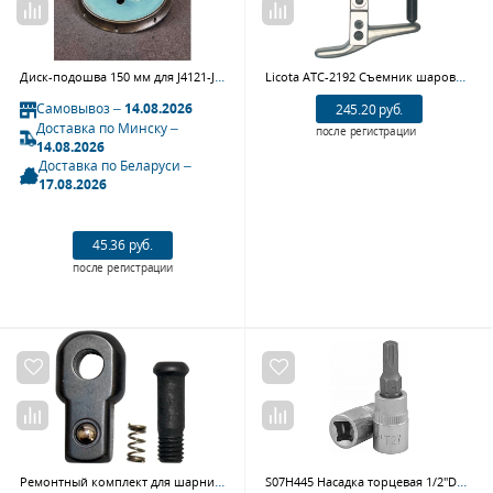
Диск-подошва 150 мм для J4121-J4115-J4121 JETA PRO J4121059
Licota ATC-2192 Съемник шаровых соединений 50-80 мм
Самовывоз –
14.08.2026
245.20 руб.
Доставка по Минску –
после регистрации
14.08.2026
Доставка по Беларуси –
17.08.2026
45.36 руб.
после регистрации
Ремонтный комплект для шарнирного воротка JONNESWAY (S22H41450)
S07H445 Насадка торцевая 1/2"DR с вставкой-битой TORX®, T45, 55 мм