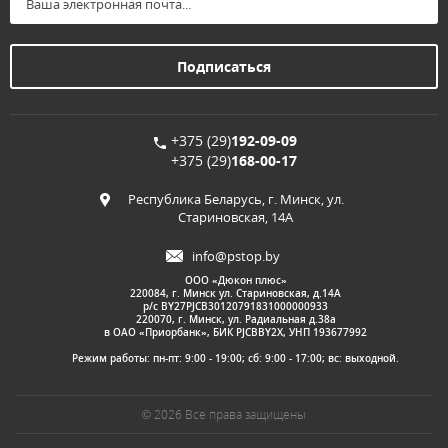
+375 (29)
192-09-09
+375 (29)
168-00-17
Республика Беларусь, г. Минск, ул.
Стариновская, 14А
info@pstop.by
ООО «Дюкон плюс»
220084, г. Минск ул. Стариновская, д.14А
р/с BY27PJCB30120791831000000933
220070, г. Минск, ул. Радиальная д.38а
в ОАО «Приорбанк», БИК PJCBBY2X, УНП 193677992
Режим работы: пн-пт: 9:00 - 19:00; сб: 9:00 - 17:00; вс: выходной.
© 2026 Все права защищены