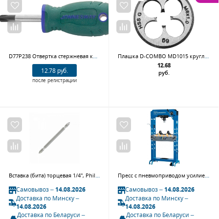
D77P238 Отвертка стержневая крестовая ANTI-SLIP GRIP, PH2х38 мм
Плашка D-COMBO MD1015 круглая ручная М10х1.5, HSS, Ф30х11 мм
12.68
12.78 руб.
руб.
после регистрации
Вставка (бита) торцевая 1/4", Phillips, PH1, L = 110 мм, двухсторонняя, для шуруповерта KING TONY 131101P
Пресс с пневмоприводом усилие 30 тонн NORDBERG PRO N3530A
Самовывоз –
14.08.2026
Самовывоз –
14.08.2026
Доставка по Минску –
Доставка по Минску –
14.08.2026
14.08.2026
Доставка по Беларуси –
Доставка по Беларуси –