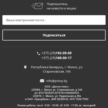
Подпишитесь
на новости и акции:
+375 (29)
192-09-09
+375 (29)
168-00-17
Республика Беларусь, г. Минск, ул.
Стариновская, 14А
info@pstop.by
ООО «Дюкон плюс»
220084, г. Минск ул. Стариновская, д.14А
р/с BY27PJCB30120791831000000933
220070, г. Минск, ул. Радиальная д.38а
в ОАО «Приорбанк», БИК PJCBBY2X, УНП 193677992
Режим работы: пн-пт: 9:00 - 19:00; сб: 9:00 - 17:00; вс: выходной.