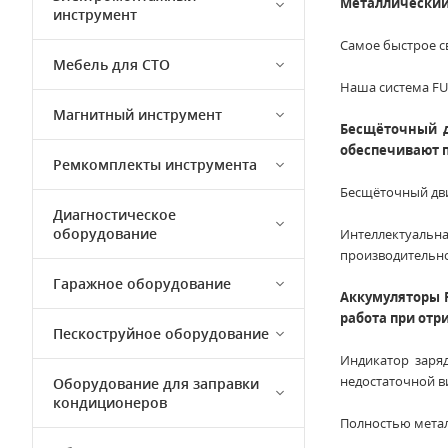
Металлический
инструмент
Самое быстрое с
Мебель для СТО
Наша система FU
Магнитный инструмент
Бесщёточный д
обеспечивают п
Ремкомплекты инструмента
Бесщёточный дви
Диагностическое
оборудование
Интеллектуальн
производительно
Гаражное оборудование
Аккумуляторы R
работа при отр
Пескоструйное оборудование
Индикатор заряд
недостаточной в
Оборудование для заправки
кондиционеров
Полностью метал