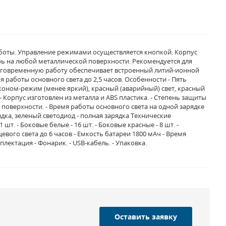
аботы. Управление режимами осуществляется кнопкой. Корпус
рь на любой металлической поверхности. Рекомендуется для
олговременную работу обеспечивает встроенный литий-ионной
 работы основного света до 2,5 часов. Особенности - Пять
коном-режим (менее яркий), красный (аварийный) свет, красный
 Корпус изготовлен из металла и ABS пластика. - Степень защиты
поверхности. - Время работы основного света на одной зарядке
ядка, зеленый светодиод - полная зарядка Технические
т. - Боковые белые - 16 шт. - Боковые красные - 8 шт. -
евого света до 6 часов - Емкость батареи 1800 мАч - Время
плектация - Фонарик. - USB-кабель. - Упаковка.
Оставить заявку