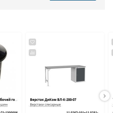
Крышка прижима пружины рабочей головки NORDBERG 5004200
Верстак ДиКом ВЛ-К-200-07
я шиномонтажных станков
Верстаки слесарные
-71-1300006
11.0267-101+11.0281-