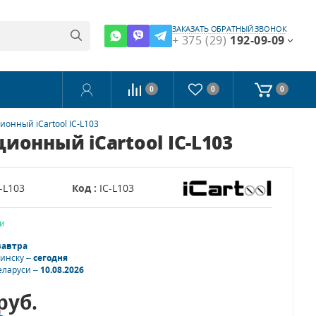
ЗАКАЗАТЬ ОБРАТНЫЙ ЗВОНОК
+ 375 (29)
192-09-09
0
0
0
онный iCartool IC-L103
онный iCartool IC-L103
-L103
Код :
IC-L103
и
завтра
Минску –
сегодня
еларуси –
10.08.2026
руб.