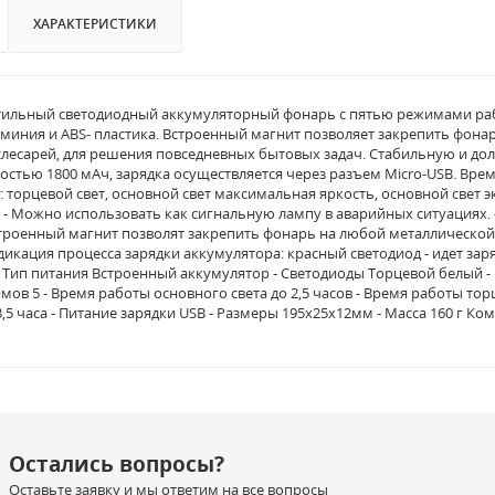
ХАРАКТЕРИСТИКИ
3 стильный светодиодный аккумуляторный фонарь с пятью режимами р
миния и ABS- пластика. Встроенный магнит позволяет закрепить фона
слесарей, для решения повседневных бытовых задач. Стабильную и д
стью 1800 мАч, зарядка осуществляется через разъем Micro-USB. Время
 торцевой свет, основной свет максимальная яркость, основной свет э
 - Можно использовать как сигнальную лампу в аварийных ситуациях. -
Встроенный магнит позволят закрепить фонарь на любой металлической 
Индикация процесса зарядки аккумулятора: красный светодиод - идет зар
 Тип питания Встроенный аккумулятор - Светодиоды Торцевой белый - 1 ш
ов 5 - Время работы основного света до 2,5 часов - Время работы торц
,5 часа - Питание зарядки USB - Размеры 195х25х12мм - Масса 160 г Ком
Остались вопросы?
Оставьте заявку и мы ответим на все вопросы