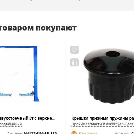
 товаром покупают
Подъемник двухстоечный 5т с верхней синхронизацией NORDBERG N4122H1M-5B_380V_синий
 подъемники
Прочие запчасти и аксессуары дл
Артикул:
N4122H1M-5B_380
Артикул:
C
Под заказ