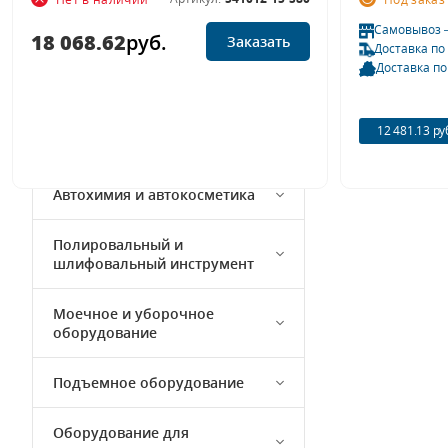
Самовывоз 
18 068.62
руб.
Заказать
Окрасочное оборудование
Доставка по
Доставка по
Кузовной ремонт
12 481.13 ру
Компрессорное оборудование
Автохимия и автокосметика
Полировальный и
шлифовальный инструмент
Моечное и уборочное
оборудование
Подъемное оборудование
Оборудование для