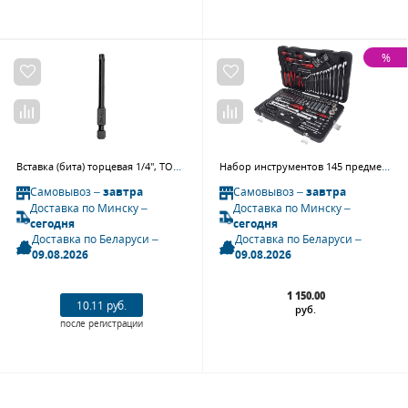
%
Вставка (бита) торцевая 1/4", TORX, Т6, L = 150 мм, для шуруповерта KING TONY 711506T
Набор инструментов 145 предметов слесарно-монтажный 1/4",1/2" 6-ти гранных в кейсе JTC-H145C
Самовывоз –
завтра
Самовывоз –
завтра
Доставка по Минску –
Доставка по Минску –
сегодня
сегодня
Доставка по Беларуси –
Доставка по Беларуси –
09.08.2026
09.08.2026
1 150.00
10.11 руб.
руб.
после регистрации