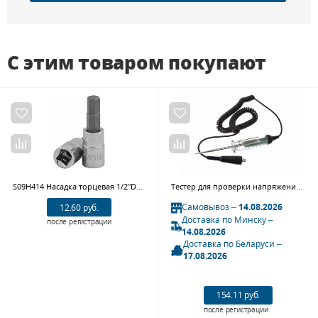
С этим товаром покупают
S09H414 Насадка торцевая 1/2"DR с вставкой-битой шестигранной, H14, 55 мм
Тестер для проверки напряжения цифровой, 6-24 В KING TONY 9DC242
Самовывоз –
14.08.2026
12.60 руб.
Доставка по Минску –
после регистрации
14.08.2026
Доставка по Беларуси –
17.08.2026
154.11 руб.
после регистрации