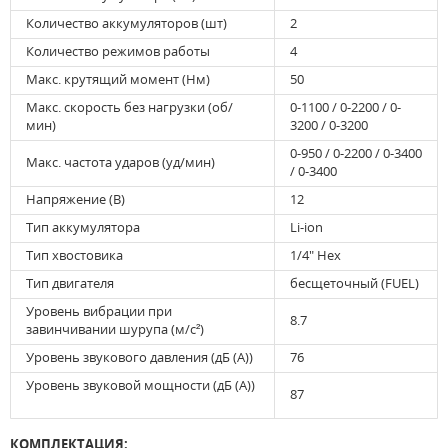
Количество аккумуляторов (шт)
2
Количество режимов работы
4
Макс. крутящий момент (Нм)
50
Макс. скорость без нагрузки (об/
0-1100 / 0-2200 / 0-
мин)
3200 / 0-3200
0-950 / 0-2200 / 0-3400
Макс. частота ударов (уд/мин)
/ 0-3400
Напряжение (В)
12
Тип аккумулятора
Li-ion
Тип хвостовика
1/4" Hex
Тип двигателя
бесщеточный (FUEL)
Уровень вибрации при
8.7
завинчивании шурупа (м/с²)
Уровень звукового давления (дБ (А))
76
Уровень звуковой мощности (дБ (А))
87
КОМПЛЕКТАЦИЯ: