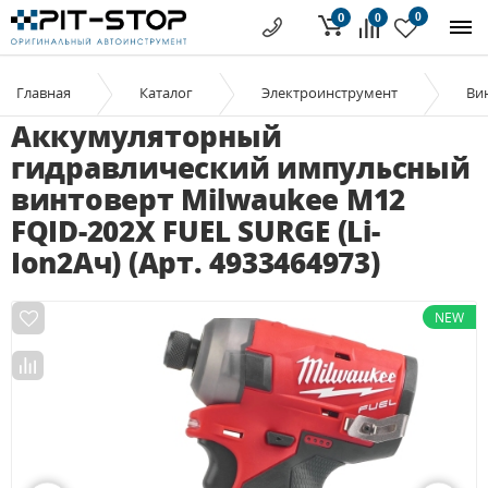
0
0
0
Главная
Каталог
Электроинструмент
Ви
Аккумуляторный
гидравлический импульсный
винтоверт Milwaukee M12
FQID-202X FUEL SURGE (Li-
Ion2Ач) (Арт. 4933464973)
NEW