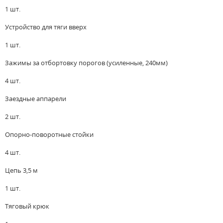
1 шт.
Устройство для тяги вверх
1 шт.
Зажимы за отбортовку порогов (усиленные, 240мм)
4 шт.
Заездные аппарели
2 шт.
Опорно-поворотные стойки
4 шт.
Цепь 3,5 м
1 шт.
Тяговый крюк