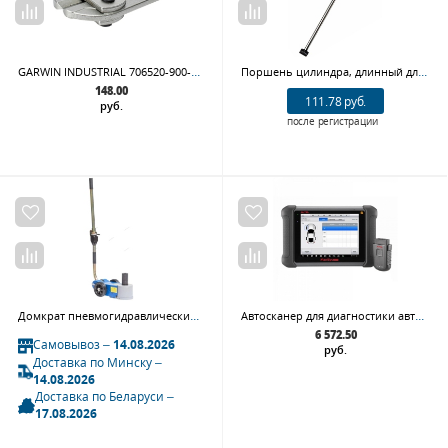
GARWIN INDUSTRIAL 706520-900-blade Лезвие для болтореза (комплект) 900 мм
Поршень цилиндра, длинный для 46TRKE NORDBERG 13
148.00
111.78 руб.
руб.
после регистрации
Домкрат пневмогидравлический подкатной двухштоковый 15/30 т NORDBERG N302
Автосканер для диагностики автомобилей MaxiSys MS906TS
6 572.50
Самовывоз –
14.08.2026
руб.
Доставка по Минску –
14.08.2026
Доставка по Беларуси –
17.08.2026